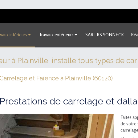
vaux intérieurs
Travaux extérieurs
SARL RS SONNECK
Réa
 à Plainville, installe tous types de car
Carrelage et Faïence à Plainville (60120)
Prestations de carrelage et dall
Faites a
de votre 
carrelage