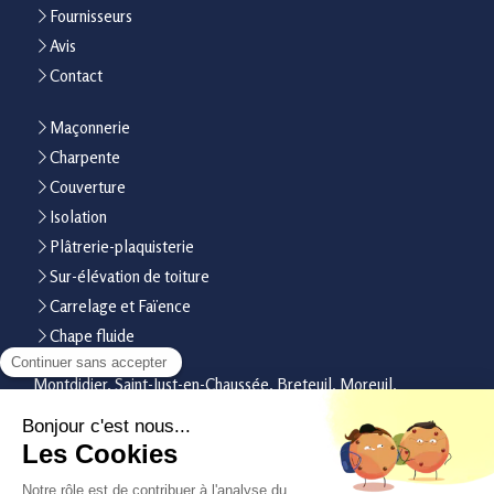
Fournisseurs
Avis
Contact
Maçonnerie
Charpente
Couverture
Isolation
Plâtrerie-plaquisterie
Sur-élévation de toiture
Carrelage et Faïence
Chape fluide
Montdidier, Saint-Just-en-Chaussée, Breteuil, Moreuil,
Clermont, Bresles, Roye, Liancourt, Villers-Bretonneux,
Longueau, Camon, Margny-lès-Compiègne
Plan du site