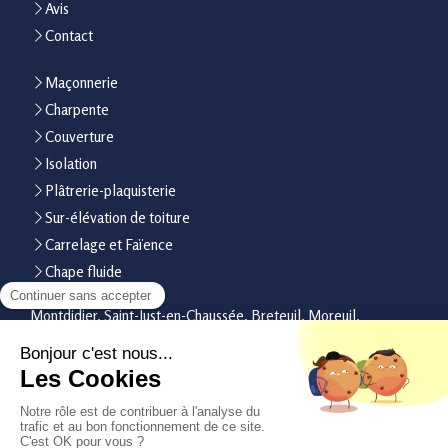
Avis
Contact
Maçonnerie
Charpente
Couverture
Isolation
Plâtrerie-plaquisterie
Sur-élévation de toiture
Carrelage et Faïence
Chape fluide
Montdidier, Saint-Just-en-Chaussée, Breteuil, Moreuil,
Clermont, Bresles, Roye, Liancourt, Villers-Bretonneux,
Longueau, Camon, Margny-lès-Compiègne
Plan du site
Mentions légales