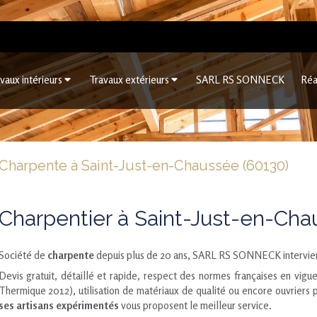
vaux intérieurs
Travaux extérieurs
SARL RS SONNECK
Réa
Charpente à Saint-Just-en-Chaussée (60130)
Charpentier à Saint-Just-en-Ch
Société de
charpente
depuis plus de 20 ans, SARL RS SONNECK intervien
Devis gratuit, détaillé et rapide, respect des normes françaises en vig
Thermique 2012), utilisation de matériaux de qualité ou encore ouvriers pr
ses artisans expérimentés
vous proposent le meilleur service.