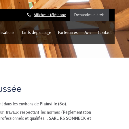
Afficher le téléphone
Demander un devis
lisations
Tarifs dépannage
Partenaires
Avis
Contact
aussée
t dans les environs de
Plainville (60)
.
ueur, travaux respectant les normes (Réglementation
ofessionnels et qualifiés...
SARL RS SONNECK et